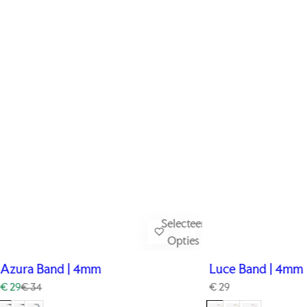
Selecteer
Opties
Azura Band | 4mm
Luce Band | 4mm
V
N
N
€ 29
€ 34
€ 29
e
o
o