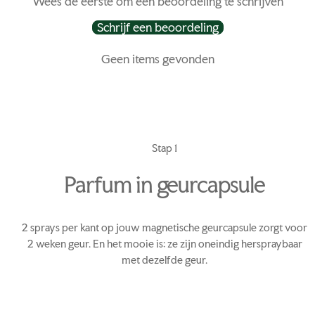
Wees de eerste om een beoordeling te schrijven
Schrijf een beoordeling
Geen items gevonden
Stap 1
Parfum in geurcapsule
2 sprays per kant op jouw magnetische geurcapsule zorgt voor
P
2 weken geur. En het mooie is: ze zijn oneindig herspraybaar
met dezelfde geur.