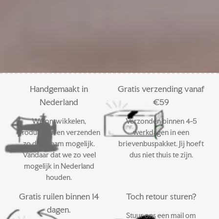
ti
ti
n
c
p
p
d
e
s
s
e
p
n
t
g
g
e
e
lo
o
u
u
ss
n
Handgemaakt in
Gratis verzending vanaf
r
r
e
s
Nederland
€59
a
a
b
v
r
r
a
e
We ontwikkelen,
Verzonden binnen 4-5
m
m
n
r
produceren en verzenden
werkdagen in een
b
b
d
h
zo duurzaam mogelijk.
brievenbuspakket. Jij hoeft
Vandaar dat we zo veel
dus niet thuis te zijn.
a
a
e
a
mogelijk in Nederland
n
n
n
a
houden.
d
d
l
c
e
e
Gratis ruilen binnen 14
Toch retour sturen?
a
c
n
n
dagen.
Stuur ons een mail om
d
a